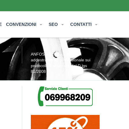
E
CONVENZIONI
SEO
CONTATTI
ANFOS
»
Notizie
» Corso di
addestramento professionale sui
protocolli di sicurezza del D.lgs
81/2008