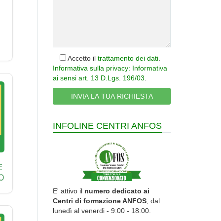
Accetto il
trattamento dei dati
.
Informativa sulla privacy: Informativa
ai sensi art. 13 D.Lgs. 196/03
.
INFOLINE CENTRI ANFOS
E
O
E' attivo il
numero dedicato ai
Centri di formazione ANFOS
, dal
lunedì al venerdi - 9:00 - 18:00.