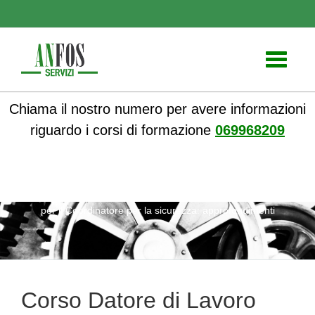
Toggle
navigati
Chiama il nostro numero per avere informazioni
riguardo i corsi di formazione
069968209
ANFOS
»
Notizie
» Corso Datore di Lavoro Moduli formativi
per il Coordinatore per la sicurezza: approfondimenti
Corso Datore di Lavoro