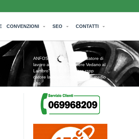
E
CONVENZIONI
SEO
CONTATTI
ANFOS
»
Notizie
» “Corso datore di
lavoro a Monza, Quartiere Vedano al
Lambro”, corso formatore rspp
datore lavoratori rischio basso medio
alto