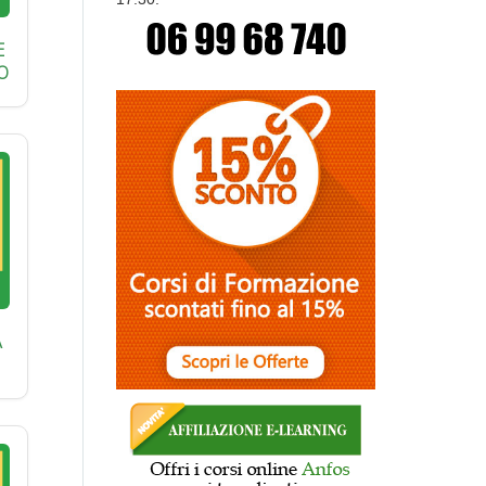
E
O
A