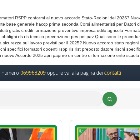
er formatori RSPP conformi al nuovo accordo Stato-Regioni del 2025? Nuo
rte base generale haccp prima seconda Corsi alimentaristi per Datori d
iti gratis crediti formazione preventivo impresa edile agricola Format
e obblighi rls rls tecnico prevenzione pes pei pav Quali sono le procedu
r la sicurezza sul lavoro previsti per il 2025? Nuovo accordo stato region
hi specifici formatori docenti rspp rls rlst preposto datore rischi specifi
 nuovo Accordo 2025 apri paprire un centro di formazione ente scuola
il numero
069968209
oppure vai alla pagina dei
contatti