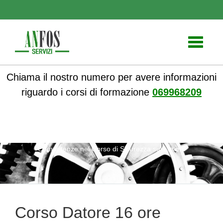
Toggle
navigati
Chiama il nostro numero per avere informazioni
riguardo i corsi di formazione
069968209
ANFOS
»
Notizie
» Corso Datore 16 ore Sviluppo delle
Competenze nel Corso di Sicurezza sul Lavoro
Corso Datore 16 ore