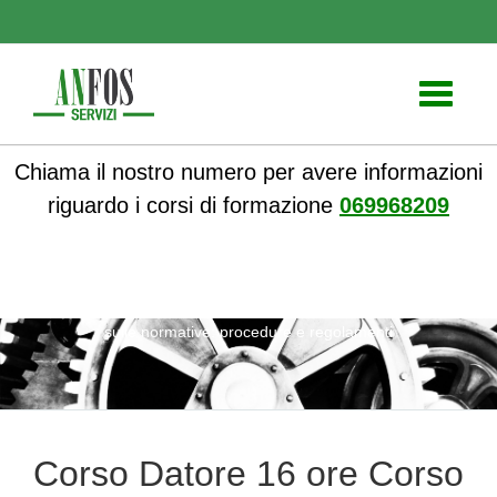
Toggle
navigati
Chiama il nostro numero per avere informazioni
riguardo i corsi di formazione
069968209
ANFOS
»
Notizie
» Corso Datore 16 ore Corso obbligatorio
sulle normative: procedure e regolamenti
Corso Datore 16 ore Corso