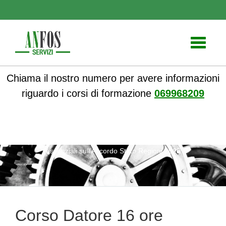
Toggle
navigati
Chiama il nostro numero per avere informazioni
riguardo i corsi di formazione
069968209
ANFOS
»
Notizie
» Corso Datore 16 ore Aggiornamenti
essenziali sull’Accordo Stato Regioni 2025
Corso Datore 16 ore