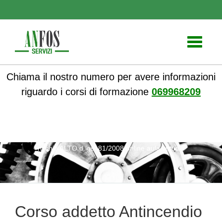
Toggle
navigati
Chiama il nostro numero per avere informazioni
riguardo i corsi di formazione
069968209
ANFOS
»
Notizie
» Corso addetto Antincendio livello III
rischio ALTO d.lgs. 81/2008 online aula virtuale
Corso addetto Antincendio