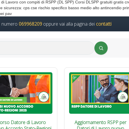
i Lavoro con compiti di RSPP (DL SPP) Corsi DLSPP gratuiti gratis cre
e sicurezza: cps cse rischio specifico basso medio alto antincendio pr
pei pav
il numero
069968209
oppure vai alla pagina dei
contatti
orso Datore di Lavoro
Aggiornamento RSPP per
vo Accordo Stato-Regioni
Datori di Lavoro nuovo