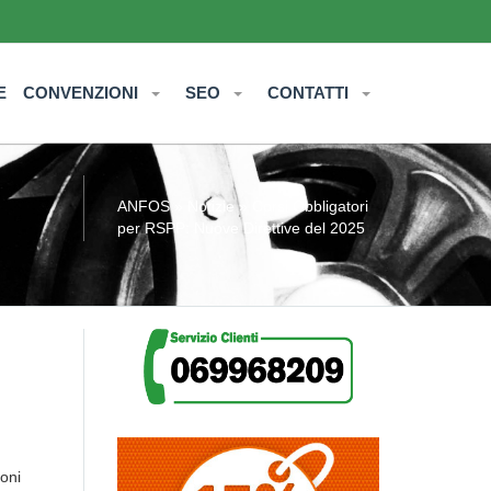
E
CONVENZIONI
SEO
CONTATTI
ANFOS
»
Notizie
» Corsi Obbligatori
per RSPP: Nuove Direttive del 2025
oni