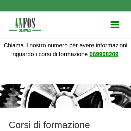
Toggle
navigati
Chiama il nostro numero per avere informazioni
riguardo i corsi di formazione
069968209
ANFOS
»
Notizie
» Corsi di formazione sull’uso sicuro delle
attrezzature per decorare dolci in pasticceria
Corsi di formazione