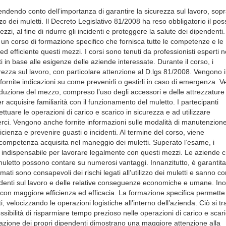
dendo conto dell’importanza di garantire la sicurezza sul lavoro, sopr
zzo dei muletti. Il Decreto Legislativo 81/2008 ha reso obbligatorio il po
zi, al fine di ridurre gli incidenti e proteggere la salute dei dipendenti.
 un corso di formazione specifico che fornisca tutte le competenze e le
 efficiente questi mezzi. I corsi sono tenuti da professionisti esperti n
 in base alle esigenze delle aziende interessate. Durante il corso, i
ezza sul lavoro, con particolare attenzione al D.lgs 81/2008. Vengono il
ono fornite indicazioni su come prevenirli o gestirli in caso di emergenza.
nduzione del mezzo, compreso l’uso degli accessori e delle attrezzature
r acquisire familiarità con il funzionamento del muletto. I partecipanti
ttuare le operazioni di carico e scarico in sicurezza e ad utilizzare
erci. Vengono anche fornite informazioni sulle modalità di manutenzion
ficienza e prevenire guasti o incidenti. Al termine del corso, viene
 competenza acquisita nel maneggio dei muletti. Superato l’esame, i
 indispensabile per lavorare legalmente con questi mezzi. Le aziende c
o muletto possono contare su numerosi vantaggi. Innanzitutto, è garantit
mati sono consapevoli dei rischi legati all’utilizzo dei muletti e sanno c
cidenti sul lavoro e delle relative conseguenze economiche e umane. Inolt
i con maggiore efficienza ed efficacia. La formazione specifica permette 
ti, velocizzando le operazioni logistiche all’interno dell’azienda. Ciò si t
sibilità di risparmiare tempo prezioso nelle operazioni di carico e scar
rmazione dei propri dipendenti dimostrano una maggiore attenzione alla