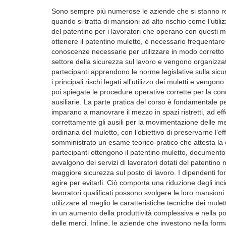
Sono sempre più numerose le aziende che si stanno ren
quando si tratta di mansioni ad alto rischio come l’utili
del patentino per i lavoratori che operano con questi mez
ottenere il patentino muletto, è necessario frequentare
conoscenze necessarie per utilizzare in modo corretto ed
settore della sicurezza sul lavoro e vengono organizzati
partecipanti apprendono le norme legislative sulla sicur
i principali rischi legati all’utilizzo dei muletti e veng
poi spiegate le procedure operative corrette per la co
ausiliarie. La parte pratica del corso è fondamentale pe
imparano a manovrare il mezzo in spazi ristretti, ad effe
correttamente gli ausili per la movimentazione delle m
ordinaria del muletto, con l’obiettivo di preservarne l’ef
somministrato un esame teorico-pratico che attesta la
partecipanti ottengono il patentino muletto, documento
avvalgono dei servizi di lavoratori dotati del patentin
maggiore sicurezza sul posto di lavoro. I dipendenti for
agire per evitarli. Ciò comporta una riduzione degli in
lavoratori qualificati possono svolgere le loro mansion
utilizzare al meglio le caratteristiche tecniche dei mulet
in un aumento della produttività complessiva e nella pos
delle merci. Infine, le aziende che investono nella fo