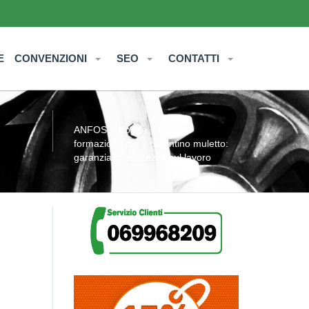
E
CONVENZIONI
SEO
CONTATTI
ANFOS
»
Notizie
» Corsi di
formazione per il patentino muletto:
garanzia di sicurezza sul lavoro