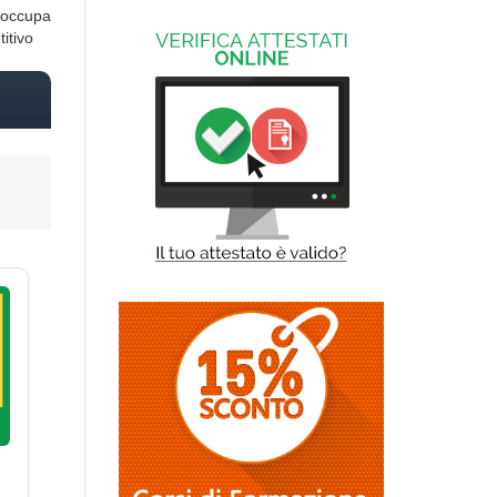
reoccupa
itivo