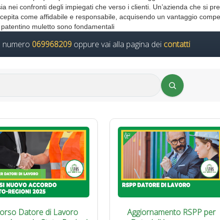
a nei confronti degli impiegati che verso i clienti. Un’azienda che si p
percepita come affidabile e responsabile, acquisendo un vantaggio compet
il patentino muletto sono fondamentali
il numero
069968209
oppure vai alla pagina dei
contatti
orso Datore di Lavoro
Aggiornamento RSPP per