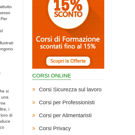
attutto
ssesso
 Per
el
lustrati
 Vengono
e
CORSI ONLINE
Corsi Sicurezza sul lavoro
he si
a una
Corsi per Professionisti
ome
re, i
Corsi per Alimentaristi
loro di
raduce
ico
Corsi Privacy