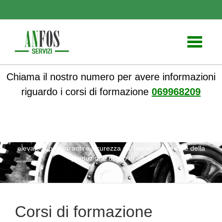
Toggle
navigati
Chiama il nostro numero per avere informazioni
riguardo i corsi di formazione
069968209
ANFOS
»
Notizie
» Corsi di formazione patentino carrello
elevatore per garantire sicurezza sul lavoro nel settore della
produzione di olio di oliva
Corsi di formazione