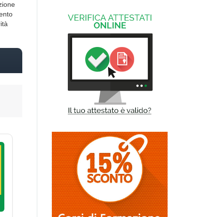
zione
mento
ità