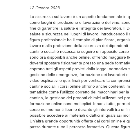
12 Ottobre 2023
La sicurezza sul lavoro è un aspetto fondamentale in qua
come luoghi di produzione e lavorazione del vino, sono
fine di garantire la salute e l’integrità dei lavoratori. I
salute e sicurezza nei luoghi di lavoro, introducendo 
figura professionale ha il compito di pianificare, organiz
lavoro e alla protezione della sicurezza dei dipendenti
cantine sociali è necessario seguire un apposito corso d
sono ora disponibili anche online, offrendo maggiore fle
doversi spostare fisicamente presso una sede formativa
coprono tutti gli aspetti previsti dalla legge: normativa 
gestione delle emergenze, formazione dei lavoratori e mo
video esplicativi e quiz finali per verificare la comprens
cantine sociali, i corsi online offrono anche contenuti m
tematiche come l’utilizzo corretto dei macchinari per la 
cantina, la gestione dei prodotti chimici utilizzati nel p
formazione online sono molteplici. Innanzitutto, permett
corso nei momenti liberi o durante gli intervalli tra un’i
possibile accedere ai materiali didattici in qualsiasi mo
Un’altra grande opportunità offerta dai corsi online è 
passo durante tutto il percorso formativo. Questa figur