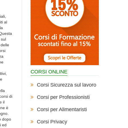
ali,
i al
la
 Questa
 sul
 delle
orsi
za
he
CORSI ONLINE
ivi,
le
Corsi Sicurezza sul lavoro
lla
corsi di
Corsi per Professionisti
 il
ine è
Corsi per Alimentaristi
ogno.
so dopo
Corsi Privacy
i ed