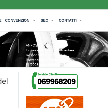
E
CONVENZIONI
SEO
CONTATTI
ANFOS
»
Notizie
» Corsi di
formazione online per diventare
Responsabile del Servizio
Prevenzione e Protezione D.lgs
81/2008, garantendo la sicurezza sul
lavoro nella cantina sociale
del