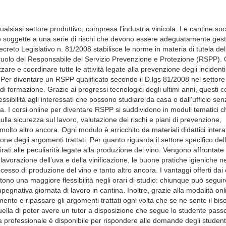
lsiasi settore produttivo, compresa l’industria vinicola. Le cantine soci
 soggette a una serie di rischi che devono essere adeguatamente gestit
l Decreto Legislativo n. 81/2008 stabilisce le norme in materia di tutela del
il ruolo del Responsabile del Servizio Prevenzione e Protezione (RSPP).
zare e coordinare tutte le attività legate alla prevenzione degli incidenti
. Per diventare un RSPP qualificato secondo il D.lgs 81/2008 nel settore
i formazione. Grazie ai progressi tecnologici degli ultimi anni, questi c
ssibilità agli interessati che possono studiare da casa o dall’ufficio sen
. I corsi online per diventare RSPP si suddividono in moduli tematici c
sulla sicurezza sul lavoro, valutazione dei rischi e piani di prevenzione,
lto altro ancora. Ogni modulo è arricchito da materiali didattici interatt
ione degli argomenti trattati. Per quanto riguarda il settore specifico del
irati alle peculiarità legate alla produzione del vino. Vengono affrontate
lavorazione dell’uva e della vinificazione, le buone pratiche igieniche ne
rocesso di produzione del vino e tanto altro ancora. I vantaggi offerti dai 
ono una maggiore flessibilità negli orari di studio: chiunque può seguire
mpegnativa giornata di lavoro in cantina. Inoltre, grazie alla modalità onl
mento e ripassare gli argomenti trattati ogni volta che se ne sente il bis
quella di poter avere un tutor a disposizione che segue lo studente pas
a professionale è disponibile per rispondere alle domande degli student