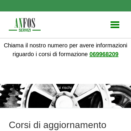
Toggle
navigati
Chiama il nostro numero per avere informazioni
riguardo i corsi di formazione
069968209
ANFOS
»
Notizie
» Corsi di aggiornamento per RLS sulla
protezione dai rischi da radiazioni
Corsi di aggiornamento