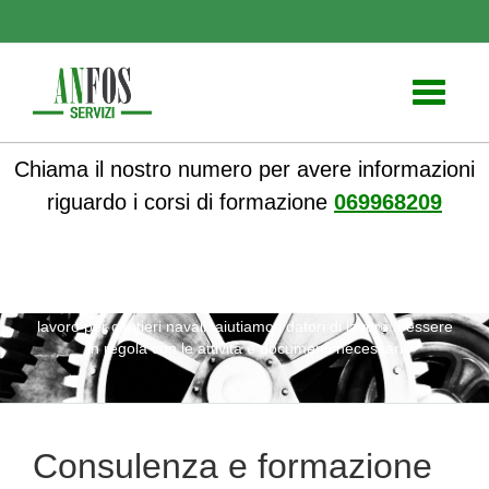
Toggle
navigati
Chiama il nostro numero per avere informazioni
riguardo i corsi di formazione
069968209
ANFOS
»
Notizie
» Consulenza e formazione sicurezza sul
lavoro per cantieri navali: aiutiamo i datori di lavoro a essere
in regola con le attività e documenti necessari
Consulenza e formazione