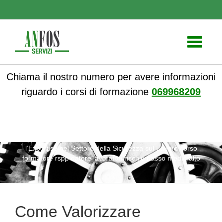
Toggle
navigati
Chiama il nostro numero per avere informazioni
riguardo i corsi di formazione
069968209
ANFOS
»
Notizie
» Come Valorizzare l’Esperienza e
l’Expertise nel Settore della Sicurezza sul Lavoro corso
formatore rspp datore lavoratori rischio basso medio alto
Come Valorizzare