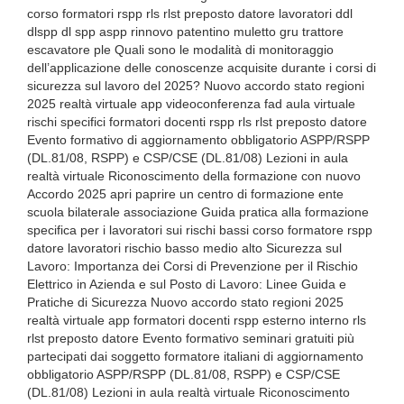
corso formatori rspp rls rlst preposto datore lavoratori ddl
dlspp dl spp aspp rinnovo patentino muletto gru trattore
escavatore ple Quali sono le modalità di monitoraggio
dell’applicazione delle conoscenze acquisite durante i corsi di
sicurezza sul lavoro del 2025? Nuovo accordo stato regioni
2025 realtà virtuale app videoconferenza fad aula virtuale
rischi specifici formatori docenti rspp rls rlst preposto datore
Evento formativo di aggiornamento obbligatorio ASPP/RSPP
(DL.81/08, RSPP) e CSP/CSE (DL.81/08) Lezioni in aula
realtà virtuale Riconoscimento della formazione con nuovo
Accordo 2025 apri paprire un centro di formazione ente
scuola bilaterale associazione Guida pratica alla formazione
specifica per i lavoratori sui rischi bassi corso formatore rspp
datore lavoratori rischio basso medio alto Sicurezza sul
Lavoro: Importanza dei Corsi di Prevenzione per il Rischio
Elettrico in Azienda e sul Posto di Lavoro: Linee Guida e
Pratiche di Sicurezza Nuovo accordo stato regioni 2025
realtà virtuale app formatori docenti rspp esterno interno rls
rlst preposto datore Evento formativo seminari gratuiti più
partecipati dai soggetto formatore italiani di aggiornamento
obbligatorio ASPP/RSPP (DL.81/08, RSPP) e CSP/CSE
(DL.81/08) Lezioni in aula realtà virtuale Riconoscimento