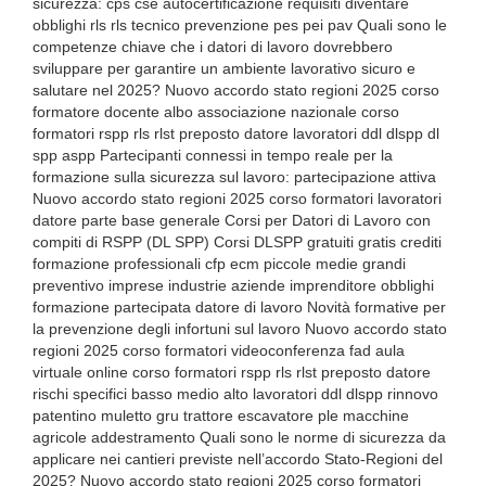
sicurezza: cps cse autocertificazione requisiti diventare
obblighi rls rls tecnico prevenzione pes pei pav Quali sono le
competenze chiave che i datori di lavoro dovrebbero
sviluppare per garantire un ambiente lavorativo sicuro e
salutare nel 2025? Nuovo accordo stato regioni 2025 corso
formatore docente albo associazione nazionale corso
formatori rspp rls rlst preposto datore lavoratori ddl dlspp dl
spp aspp Partecipanti connessi in tempo reale per la
formazione sulla sicurezza sul lavoro: partecipazione attiva
Nuovo accordo stato regioni 2025 corso formatori lavoratori
datore parte base generale Corsi per Datori di Lavoro con
compiti di RSPP (DL SPP) Corsi DLSPP gratuiti gratis crediti
formazione professionali cfp ecm piccole medie grandi
preventivo imprese industrie aziende imprenditore obblighi
formazione partecipata datore di lavoro Novità formative per
la prevenzione degli infortuni sul lavoro Nuovo accordo stato
regioni 2025 corso formatori videoconferenza fad aula
virtuale online corso formatori rspp rls rlst preposto datore
rischi specifici basso medio alto lavoratori ddl dlspp rinnovo
patentino muletto gru trattore escavatore ple macchine
agricole addestramento Quali sono le norme di sicurezza da
applicare nei cantieri previste nell’accordo Stato-Regioni del
2025? Nuovo accordo stato regioni 2025 corso formatori