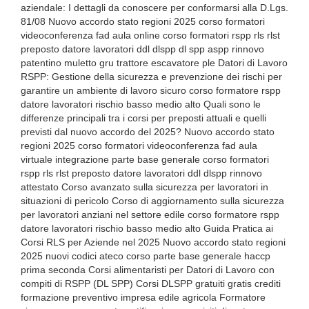
aziendale: I dettagli da conoscere per conformarsi alla D.Lgs.
81/08 Nuovo accordo stato regioni 2025 corso formatori
videoconferenza fad aula online corso formatori rspp rls rlst
preposto datore lavoratori ddl dlspp dl spp aspp rinnovo
patentino muletto gru trattore escavatore ple Datori di Lavoro
RSPP: Gestione della sicurezza e prevenzione dei rischi per
garantire un ambiente di lavoro sicuro corso formatore rspp
datore lavoratori rischio basso medio alto Quali sono le
differenze principali tra i corsi per preposti attuali e quelli
previsti dal nuovo accordo del 2025? Nuovo accordo stato
regioni 2025 corso formatori videoconferenza fad aula
virtuale integrazione parte base generale corso formatori
rspp rls rlst preposto datore lavoratori ddl dlspp rinnovo
attestato Corso avanzato sulla sicurezza per lavoratori in
situazioni di pericolo Corso di aggiornamento sulla sicurezza
per lavoratori anziani nel settore edile corso formatore rspp
datore lavoratori rischio basso medio alto Guida Pratica ai
Corsi RLS per Aziende nel 2025 Nuovo accordo stato regioni
2025 nuovi codici ateco corso parte base generale haccp
prima seconda Corsi alimentaristi per Datori di Lavoro con
compiti di RSPP (DL SPP) Corsi DLSPP gratuiti gratis crediti
formazione preventivo impresa edile agricola Formatore