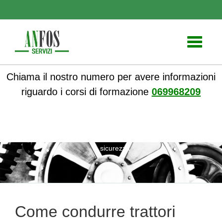
Toggle
navigati
Chiama il nostro numero per avere informazioni
riguardo i corsi di formazione
069968209
ANFOS
»
Notizie
» Come condurre trattori agricoli o forestali
in sicurezza
Come condurre trattori