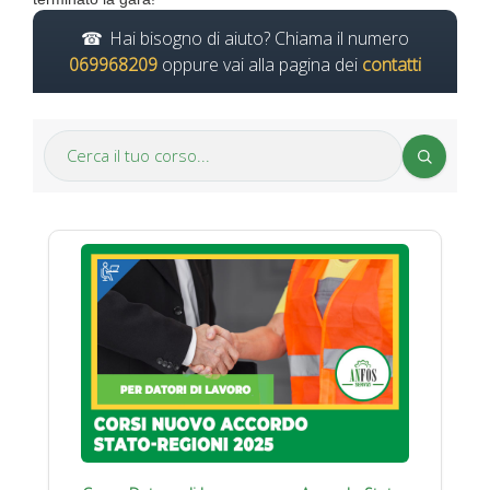
Hai bisogno di aiuto? Chiama il numero
069968209
oppure vai alla pagina dei
contatti