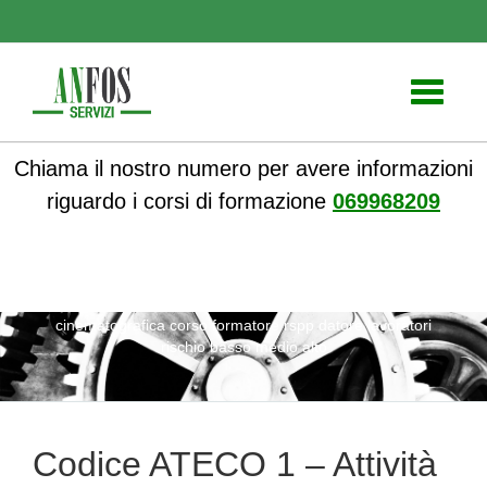
Toggle
navigati
Chiama il nostro numero per avere informazioni
riguardo i corsi di formazione
069968209
ANFOS
»
Notizie
» Codice ATECO 1 – Attività di produzione
cinematografica corso formatore rspp datore lavoratori
rischio basso medio alto
Codice ATECO 1 – Attività