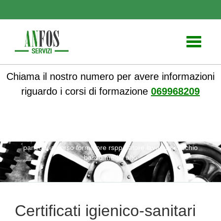
Toggle
navigati
Chiama il nostro numero per avere informazioni
riguardo i corsi di formazione
069968209
ANFOS
»
Notizie
» Certificati igienico-sanitari per una
panetteria corso formatore rspp datore lavoratori rischio
basso medio alto
Certificati igienico-sanitari