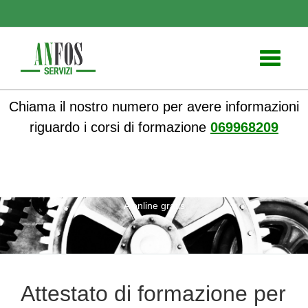
Toggle
navigati
Chiama il nostro numero per avere informazioni
riguardo i corsi di formazione
069968209
ANFOS
»
Notizie
» Attestato di formazione per RSPP Modulo
A online gratis
Attestato di formazione per