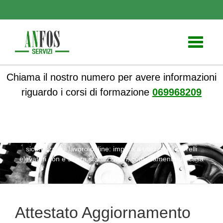
Toggle
navigati
Chiama il nostro numero per avere informazioni
riguardo i corsi di formazione
069968209
ANFOS
»
Notizie
» Attestato Aggiornamento patentino PLE
sicurezza sul lavoro online: impara a utilizzare i carrelli
elevatori con e senza stabilizzatori, comodamente da casa
Attestato Aggiornamento