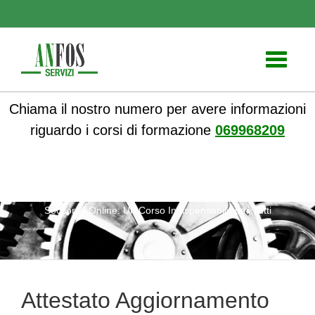
Toggle
navigati
Chiama il nostro numero per avere informazioni
riguardo i corsi di formazione
069968209
ANFOS
»
Notizie
» Attestato Aggiornamento Addetto Primo
Soccorso Online: Un Corso Indispensabile per Tutti
Attestato Aggiornamento