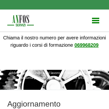
Toggle
navigati
Chiama il nostro numero per avere informazioni
riguardo i corsi di formazione
069968209
ANFOS
»
Notizie
» Aggiornamento Antincendio II livello per
addetti: corsi sicurezza sul lavoro accreditati, garantendo la
massima protezione in caso di rischio MEDIO.
Aggiornamento