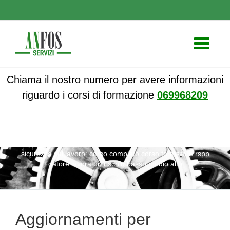
Toggle
navigati
Chiama il nostro numero per avere informazioni
riguardo i corsi di formazione
069968209
ANFOS
»
Notizie
» Aggiornamenti per professionisti della
sicurezza sul lavoro: corso completo corso formatore rspp
datore lavoratori rischio basso medio alto
Aggiornamenti per