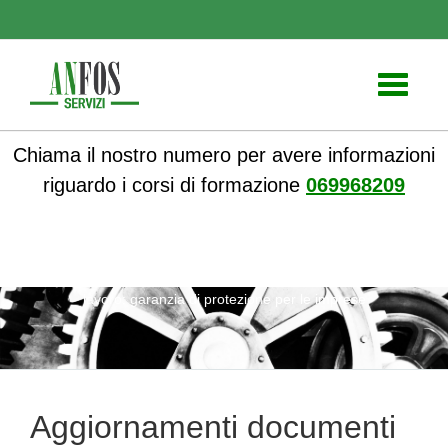
Toggle
navigati
Chiama il nostro numero per avere informazioni
riguardo i corsi di formazione
069968209
ANFOS
»
Notizie
» Aggiornamenti documenti sicurezza sul
lavoro: garanzia di protezione per le imprese
Aggiornamenti documenti