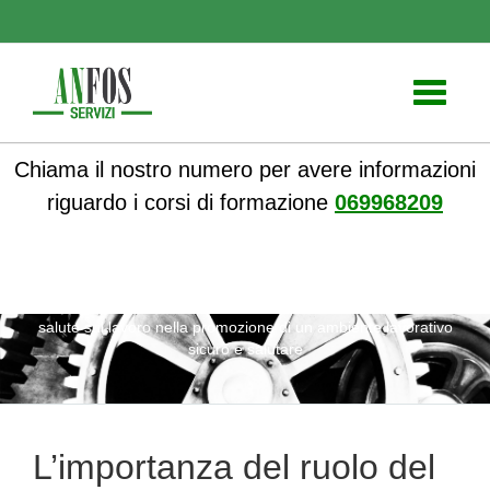
Toggle
navigati
Chiama il nostro numero per avere informazioni
riguardo i corsi di formazione
069968209
ANFOS
»
Notizie
» L’importanza del ruolo del portavoce della
salute sul lavoro nella promozione di un ambiente lavorativo
sicuro e salutare
L’importanza del ruolo del