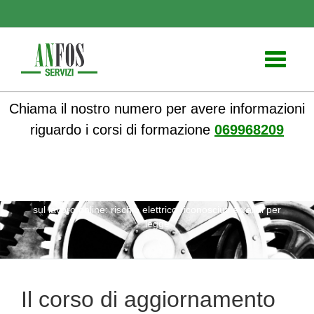
Toggle
navigati
Chiama il nostro numero per avere informazioni
riguardo i corsi di formazione
069968209
ANFOS
»
Notizie
» Il corso di aggiornamento PAV sicurezza
sul lavoro online: rischio elettrico riconosciuti e validi per
legge
Il corso di aggiornamento