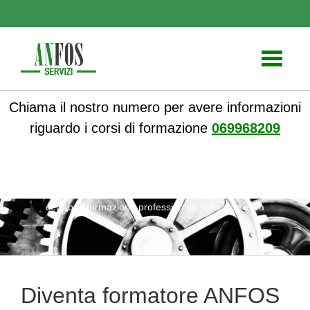
Toggle
navigati
Chiama il nostro numero per avere informazioni
riguardo i corsi di formazione
069968209
ANFOS
»
Notizie
» Diventa formatore ANFOS e avvia il tuo
centro di formazione professionale sulla sicurezza
Diventa formatore ANFOS