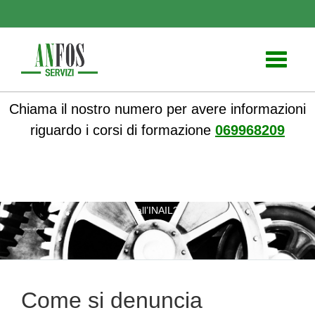
Toggle
navigati
Chiama il nostro numero per avere informazioni
riguardo i corsi di formazione
069968209
ANFOS
»
Formazione
» Come si denuncia l’infortunio
all’INAIL?
Come si denuncia