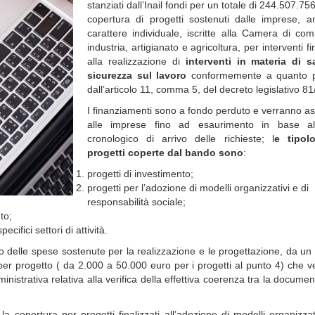
stanziati dall’Inail fondi per un totale di 244.507.75
copertura di progetti sostenuti dalle imprese, a
carattere individuale, iscritte alla Camera di co
industria, artigianato e agricoltura, per interventi fin
alla realizzazione di
interventi in materia di s
sicurezza sul lavoro
conformemente a quanto p
dall’articolo 11, comma 5, del decreto legislativo 81
I finanziamenti sono a fondo perduto e verranno a
alle imprese fino ad esaurimento in base all
cronologico di arrivo delle richieste; l
e tipol
progetti coperte dal bando sono
:
progetti di investimento;
progetti per l’adozione di modelli organizzativi e di
responsabilità sociale;
to;
cifici settori di attività.
vo delle spese sostenute per la realizzazione e le progettazione, da u
er progetto ( da 2.000 a 50.000 euro per i progetti al punto 4) che 
nistrativa relativa alla verifica della effettiva coerenza tra la docume
a copertura per progetti finalizzati all’adozione di modelli organizzat