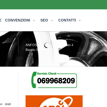
E
CONVENZIONI
SEO
CONTATTI
ANFOS
»
Notizie
» Pubblicato il
Bando Isi Inail 2016
 stati