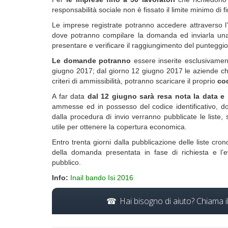
responsabilità sociale non è fissato il limite minimo di 
Le imprese registrate potranno accedere attraverso l’
dove potranno compilare la domanda ed inviarla una v
presentare e verificare il raggiungimento del punteggio
Le domande potranno
essere inserite esclusivament
giugno 2017; dal giorno 12 giugno 2017 le aziende ch
criteri di ammissibilità, potranno scaricare il proprio
cod
A far data
dal 12 giugno sarà resa nota la data e l
ammesse ed in possesso del codice identificativo, do
dalla procedura di invio verranno pubblicate le liste
utile per ottenere la copertura economica.
Entro trenta giorni dalla pubblicazione delle liste cr
della domanda presentata in fase di richiesta e l’e
pubblico.
Info:
Inail bando Isi 2016
Hai bisogno di aiuto? Chiama 