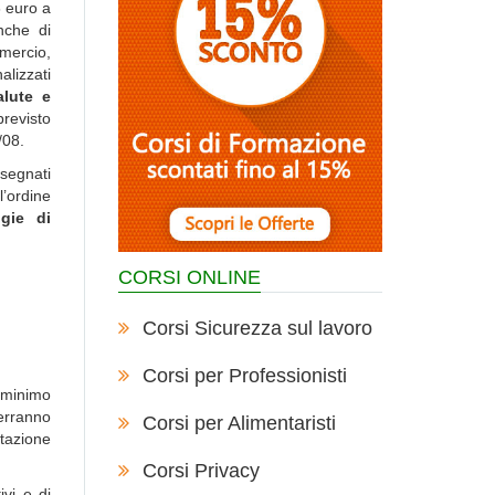
6 euro a
nche di
mmercio,
alizzati
alute e
revisto
/08.
ssegnati
’ordine
ogie di
CORSI ONLINE
Corsi Sicurezza sul lavoro
Corsi per Professionisti
n minimo
verranno
Corsi per Alimentaristi
ntazione
Corsi Privacy
ivi e di