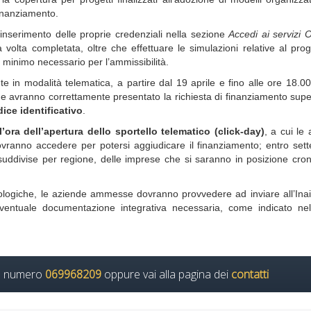
finanziamento.
inserimento delle proprie credenziali nella sezione
Accedi ai servizi 
olta completata, oltre che effettuare le simulazioni relative al pro
 minimo necessario per l’ammissibilità.
e in modalità telematica, a partire dal 19 aprile e fino alle ore 18.0
e avranno correttamente presentato la richiesta di finanziamento sup
ice identificativo
.
’ora dell’apertura dello sportello telematico (click-day)
, a cui le
vranno accedere per potersi aggiudicare il finanziamento; entro sett
, suddivise per regione, delle imprese che si saranno in posizione cro
onologiche, le aziende ammesse dovranno provvedere ad inviare all’Inai
ventuale documentazione integrativa necessaria, come indicato nell
il numero
069968209
oppure vai alla pagina dei
contatti