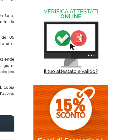
On Line
,
getto da
0 del 05
erando i
 aziende
e giorni
nologica
l, copia
’avviso