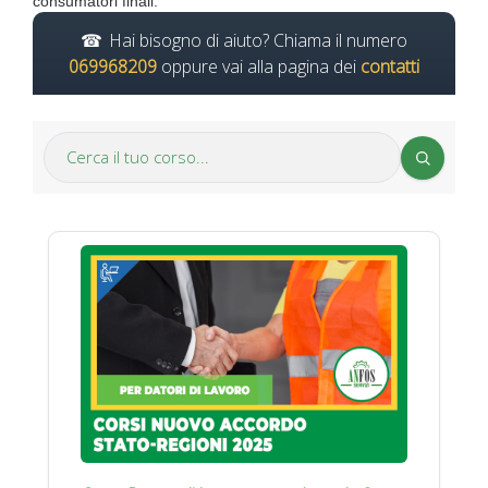
consumatori finali.
Hai bisogno di aiuto? Chiama il numero
069968209
oppure vai alla pagina dei
contatti