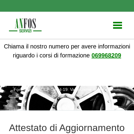
Toggle
navigati
Chiama il nostro numero per avere informazioni
riguardo i corsi di formazione
069968209
ANFOS
»
Notizie
» Attestato di Aggiornamento per
Formatore HACCP Covid-19: Validazione dei Programmi
Formativi Online
Attestato di Aggiornamento