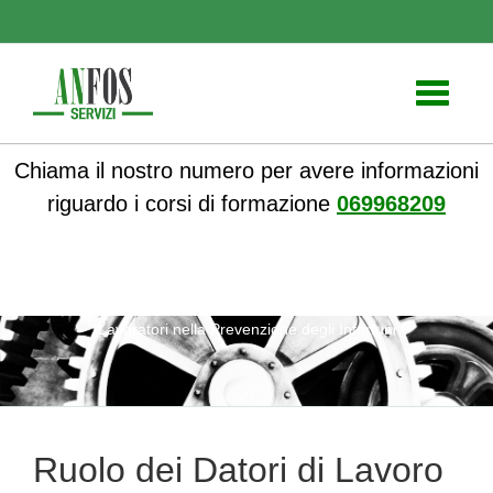
Toggle
navigati
Chiama il nostro numero per avere informazioni
riguardo i corsi di formazione
069968209
ANFOS
»
Notizie
» Ruolo dei Datori di Lavoro e dei
Lavoratori nella Prevenzione degli Infortuni
Ruolo dei Datori di Lavoro