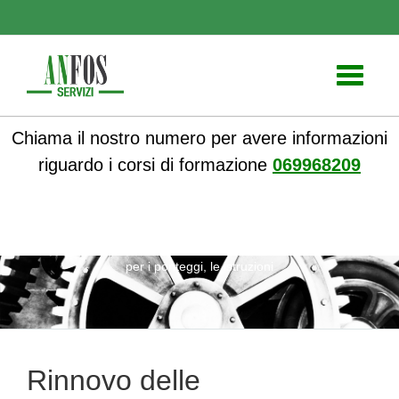
Toggle
navigati
Chiama il nostro numero per avere informazioni
riguardo i corsi di formazione
069968209
ANFOS
»
Notizie
» Rinnovo delle autorizzazioni ministeriali
per i ponteggi, le istruzioni
Rinnovo delle