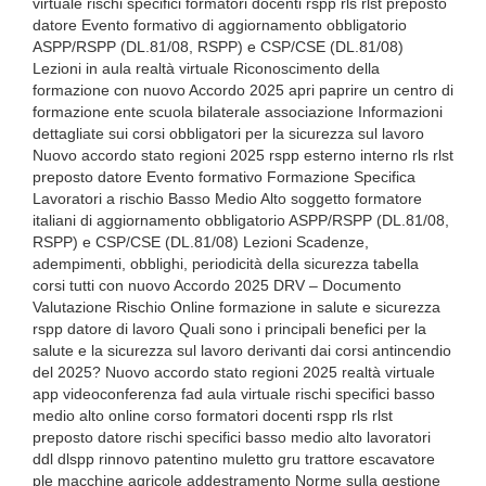
virtuale rischi specifici formatori docenti rspp rls rlst preposto
datore Evento formativo di aggiornamento obbligatorio
ASPP/RSPP (DL.81/08, RSPP) e CSP/CSE (DL.81/08)
Lezioni in aula realtà virtuale Riconoscimento della
formazione con nuovo Accordo 2025 apri paprire un centro di
formazione ente scuola bilaterale associazione Informazioni
dettagliate sui corsi obbligatori per la sicurezza sul lavoro
Nuovo accordo stato regioni 2025 rspp esterno interno rls rlst
preposto datore Evento formativo Formazione Specifica
Lavoratori a rischio Basso Medio Alto soggetto formatore
italiani di aggiornamento obbligatorio ASPP/RSPP (DL.81/08,
RSPP) e CSP/CSE (DL.81/08) Lezioni Scadenze,
adempimenti, obblighi, periodicità della sicurezza tabella
corsi tutti con nuovo Accordo 2025 DRV – Documento
Valutazione Rischio Online formazione in salute e sicurezza
rspp datore di lavoro Quali sono i principali benefici per la
salute e la sicurezza sul lavoro derivanti dai corsi antincendio
del 2025? Nuovo accordo stato regioni 2025 realtà virtuale
app videoconferenza fad aula virtuale rischi specifici basso
medio alto online corso formatori docenti rspp rls rlst
preposto datore rischi specifici basso medio alto lavoratori
ddl dlspp rinnovo patentino muletto gru trattore escavatore
ple macchine agricole addestramento Norme sulla gestione