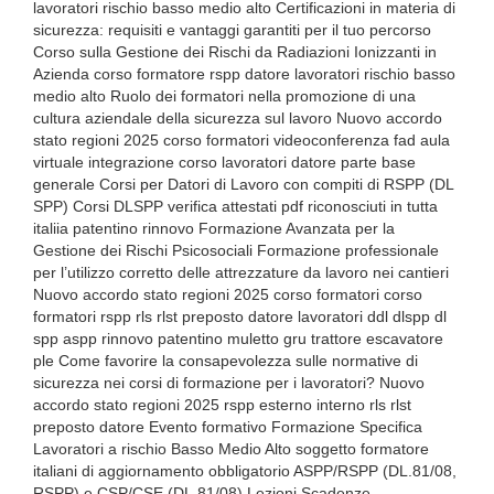
lavoratori rischio basso medio alto Certificazioni in materia di
sicurezza: requisiti e vantaggi garantiti per il tuo percorso
Corso sulla Gestione dei Rischi da Radiazioni Ionizzanti in
Azienda corso formatore rspp datore lavoratori rischio basso
medio alto Ruolo dei formatori nella promozione di una
cultura aziendale della sicurezza sul lavoro Nuovo accordo
stato regioni 2025 corso formatori videoconferenza fad aula
virtuale integrazione corso lavoratori datore parte base
generale Corsi per Datori di Lavoro con compiti di RSPP (DL
SPP) Corsi DLSPP verifica attestati pdf riconosciuti in tutta
italiia patentino rinnovo Formazione Avanzata per la
Gestione dei Rischi Psicosociali Formazione professionale
per l’utilizzo corretto delle attrezzature da lavoro nei cantieri
Nuovo accordo stato regioni 2025 corso formatori corso
formatori rspp rls rlst preposto datore lavoratori ddl dlspp dl
spp aspp rinnovo patentino muletto gru trattore escavatore
ple Come favorire la consapevolezza sulle normative di
sicurezza nei corsi di formazione per i lavoratori? Nuovo
accordo stato regioni 2025 rspp esterno interno rls rlst
preposto datore Evento formativo Formazione Specifica
Lavoratori a rischio Basso Medio Alto soggetto formatore
italiani di aggiornamento obbligatorio ASPP/RSPP (DL.81/08,
RSPP) e CSP/CSE (DL.81/08) Lezioni Scadenze,