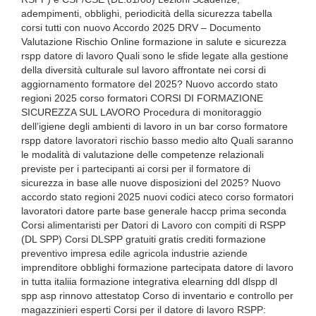
adempimenti, obblighi, periodicità della sicurezza tabella
corsi tutti con nuovo Accordo 2025 DRV – Documento
Valutazione Rischio Online formazione in salute e sicurezza
rspp datore di lavoro Quali sono le sfide legate alla gestione
della diversità culturale sul lavoro affrontate nei corsi di
aggiornamento formatore del 2025? Nuovo accordo stato
regioni 2025 corso formatori CORSI DI FORMAZIONE
SICUREZZA SUL LAVORO Procedura di monitoraggio
dell’igiene degli ambienti di lavoro in un bar corso formatore
rspp datore lavoratori rischio basso medio alto Quali saranno
le modalità di valutazione delle competenze relazionali
previste per i partecipanti ai corsi per il formatore di
sicurezza in base alle nuove disposizioni del 2025? Nuovo
accordo stato regioni 2025 nuovi codici ateco corso formatori
lavoratori datore parte base generale haccp prima seconda
Corsi alimentaristi per Datori di Lavoro con compiti di RSPP
(DL SPP) Corsi DLSPP gratuiti gratis crediti formazione
preventivo impresa edile agricola industrie aziende
imprenditore obblighi formazione partecipata datore di lavoro
in tutta italiia formazione integrativa elearning ddl dlspp dl
spp asp rinnovo attestatop Corso di inventario e controllo per
magazzinieri esperti Corsi per il datore di lavoro RSPP: