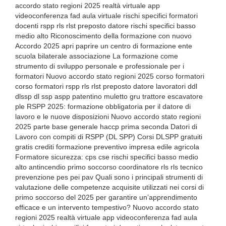
accordo stato regioni 2025 realtà virtuale app
videoconferenza fad aula virtuale rischi specifici formatori
docenti rspp rls rlst preposto datore rischi specifici basso
medio alto Riconoscimento della formazione con nuovo
Accordo 2025 apri paprire un centro di formazione ente
scuola bilaterale associazione La formazione come
strumento di sviluppo personale e professionale per i
formatori Nuovo accordo stato regioni 2025 corso formatori
corso formatori rspp rls rlst preposto datore lavoratori ddl
dlssp dl ssp aspp patentino muletto gru trattore escavatore
ple RSPP 2025: formazione obbligatoria per il datore di
lavoro e le nuove disposizioni Nuovo accordo stato regioni
2025 parte base generale haccp prima seconda Datori di
Lavoro con compiti di RSPP (DL SPP) Corsi DLSPP gratuiti
gratis crediti formazione preventivo impresa edile agricola
Formatore sicurezza: cps cse rischi specifici basso medio
alto antincendio primo soccorso coordinatore rls rls tecnico
prevenzione pes pei pav Quali sono i principali strumenti di
valutazione delle competenze acquisite utilizzati nei corsi di
primo soccorso del 2025 per garantire un’apprendimento
efficace e un intervento tempestivo? Nuovo accordo stato
regioni 2025 realtà virtuale app videoconferenza fad aula