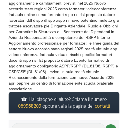
aggiornamenti e cambiamenti previsti nel 2025 Nuovo
accordo stato regioni 2025 corso formatori videoconferenza
fad aula online corso formatori rspp rls rlst preposto datore
lavoratori ddl dlspp dl spp aspp rinnovo patentino muletto gru
trattore escavatore ple Dirigente Aziendale: Ruolo e Obblighi
per Garantire la Sicurezza e il Benessere dei Dipendenti in
Azienda Responsabilità e competenze del RSPP Interno
Aggiornamento professionale per formatori: le linee guida del
settore Nuovo accordo stato regioni 2025 realtà virtuale app
videoconferenza fad aula virtuale rischi specifici formatori
docenti rspp rls rlst preposto datore Evento formativo di
aggiornamento obbligatorio ASPP/RSPP (DL.81/08, RSPP) e
CSP/CSE (DL.81/08) Lezioni in aula realtà virtuale
Riconoscimento della formazione con nuovo Accordo 2025
apri paprire un centro di formazione ente scuola bilaterale
associazione
Hai bisogno di aiuto? Chiama il numero
069968209
oppure vai alla pagina dei
contatti