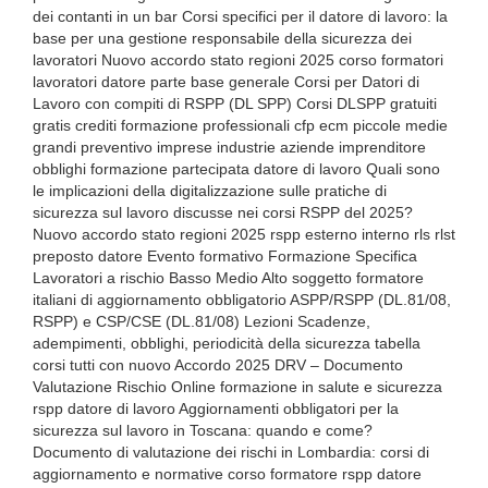
dei contanti in un bar Corsi specifici per il datore di lavoro: la
base per una gestione responsabile della sicurezza dei
lavoratori Nuovo accordo stato regioni 2025 corso formatori
lavoratori datore parte base generale Corsi per Datori di
Lavoro con compiti di RSPP (DL SPP) Corsi DLSPP gratuiti
gratis crediti formazione professionali cfp ecm piccole medie
grandi preventivo imprese industrie aziende imprenditore
obblighi formazione partecipata datore di lavoro Quali sono
le implicazioni della digitalizzazione sulle pratiche di
sicurezza sul lavoro discusse nei corsi RSPP del 2025?
Nuovo accordo stato regioni 2025 rspp esterno interno rls rlst
preposto datore Evento formativo Formazione Specifica
Lavoratori a rischio Basso Medio Alto soggetto formatore
italiani di aggiornamento obbligatorio ASPP/RSPP (DL.81/08,
RSPP) e CSP/CSE (DL.81/08) Lezioni Scadenze,
adempimenti, obblighi, periodicità della sicurezza tabella
corsi tutti con nuovo Accordo 2025 DRV – Documento
Valutazione Rischio Online formazione in salute e sicurezza
rspp datore di lavoro Aggiornamenti obbligatori per la
sicurezza sul lavoro in Toscana: quando e come?
Documento di valutazione dei rischi in Lombardia: corsi di
aggiornamento e normative corso formatore rspp datore