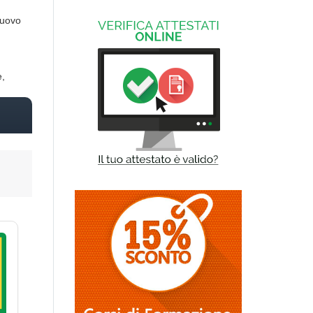
Nuovo
e,