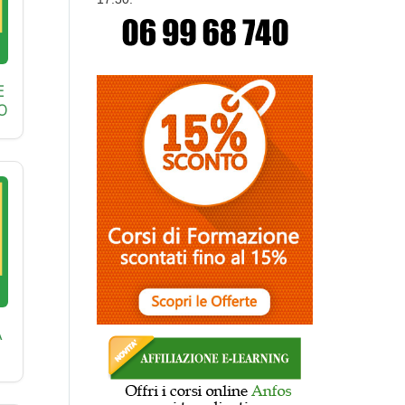
E
O
A