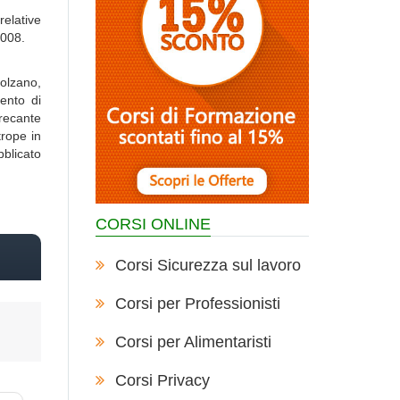
elative
2008.
Bolzano,
ento di
recante
trope in
bblicato
CORSI ONLINE
Corsi Sicurezza sul lavoro
Corsi per Professionisti
Corsi per Alimentaristi
Corsi Privacy