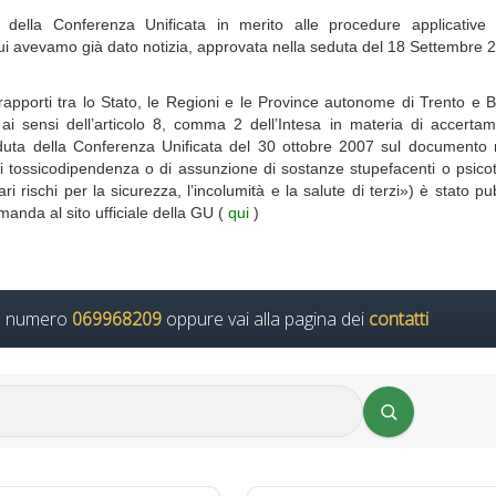
sa della Conferenza Unificata in merito alle procedure applicative r
cui avevamo già dato notizia, approvata nella seduta del 18 Settembre 
apporti tra lo Stato, le Regioni e le Province autonome di Trento e 
i sensi dell’articolo 8, comma 2 dell’Intesa in materia di accertam
duta della Conferenza Unificata del 30 ottobre 2007 sul documento 
i tossicodipendenza o di assunzione di sostanze stupefacenti o psico
 rischi per la sicurezza, l’incolumità e la salute di terzi») è stato pu
imanda al sito ufficiale della GU (
qui
)
il numero
069968209
oppure vai alla pagina dei
contatti