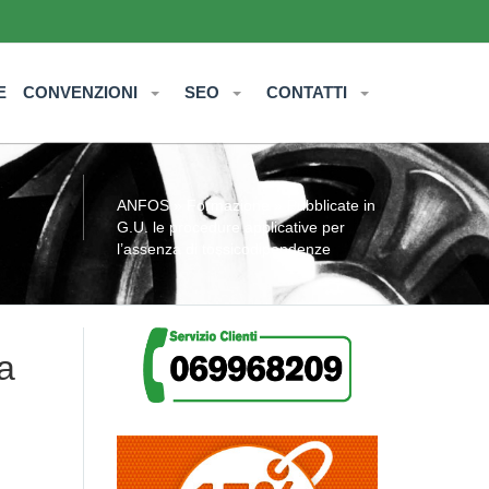
E
CONVENZIONI
SEO
CONTATTI
ANFOS
»
Formazione
» Pubblicate in
G.U. le procedure applicative per
l’assenza di tossicodipendenze
a