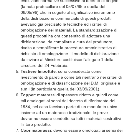
evoluzioni normative successive al decreto di origine
(la nota protocollare del 05/07/95 e quella del
08/05/96) che in seguito al significativo incremento
della distribuzione commerciale di questi prodotti,
avevano già precisato le tecniche ed i criteri di
omologazione dei materiali. La standardizzazione di
questi prodotti ha ora consentito di adottare una
dichiarazione, da compilare a cura del produttore,
rivolta a semplificare la procedura amministrativa di
richiesta di omologazione. Il modello di dichiarazione
da inviare al Ministero costituisce l’allegato 1 della
circolare del 24 Febbraio.
Testiere Imbottite
: sono considerate come
rivestimento di pareti e come tali rientrano nei criteri di
omologazione e di classificazione del D.M. originale e
s.m.i (in particolare quella del 03/09/2001).
Topper
: materassi di spessore ridotto e quindi come
tali omologati ai sensi del decreto di riferimento del
1984, nel caso facciano parte di un manufatto unico
insieme ad un materasso tradizionale, le prove
dovranno essere condotte su tutti i materiali costruttivi
l’intero prodotto.
Coprimaterassi
: devono essere omologati ai sensi dei