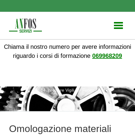
Toggle
navigati
Chiama il nostro numero per avere informazioni
riguardo i corsi di formazione
069968209
ANFOS
»
Notizie
» Omologazione materiali DM 26 giugno
84, circolare Vigili del Fuoco
Omologazione materiali