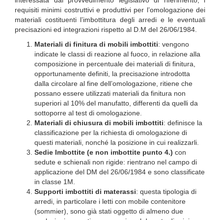
interessata dal provvedimento legislativo di riferimento, i
requisiti minimi costruttivi e produttivi per l’omologazione dei
materiali costituenti l’imbottitura degli arredi e le eventuali
precisazioni ed integrazioni rispetto al D.M del 26/06/1984.
Materiali di finitura di mobili imbottiti
: vengono
indicate le classi di reazione al fuoco, in relazione alla
composizione in percentuale dei materiali di finitura,
opportunamente definiti, la precisazione introdotta
dalla circolare al fine dell’omologazione, ritiene che
possano essere utilizzati materiali da finitura non
superiori al 10% del manufatto, differenti da quelli da
sottoporre al test di omologazione.
Materiali di chiusura di mobili imbottiti
: definisce la
classificazione per la richiesta di omologazione di
questi materiali, nonché la posizione in cui realizzarli.
Sedie Imbottite (e non imbottite punto 4.)
con
sedute e schienali non rigide: rientrano nel campo di
applicazione del DM del 26/06/1984 e sono classificate
in classe 1M.
Supporti imbottiti di materassi
: questa tipologia di
arredi, in particolare i letti con mobile contenitore
(sommier), sono già stati oggetto di almeno due