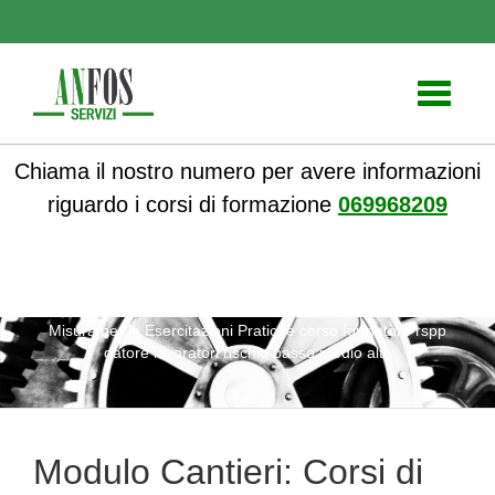
Toggle
navigati
Chiama il nostro numero per avere informazioni
riguardo i corsi di formazione
069968209
ANFOS
»
Notizie
» Modulo Cantieri: Corsi di Formazione su
Misura per le Esercitazioni Pratiche corso formatore rspp
datore lavoratori rischio basso medio alto
Modulo Cantieri: Corsi di