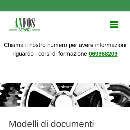
Toggle
navigati
Chiama il nostro numero per avere informazioni
riguardo i corsi di formazione
069968209
ANFOS
»
Notizie
» Modelli di documenti essenziali per la
gestione della sicurezza in un bar
Modelli di documenti