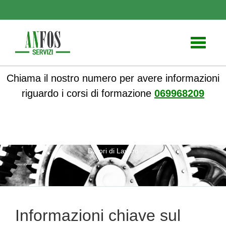
Toggle
navigati
Chiama il nostro numero per avere informazioni
riguardo i corsi di formazione
069968209
ANFOS
»
Notizie
» Informazioni chiave sul corso RSPP per
Datori di Lavoro
Informazioni chiave sul