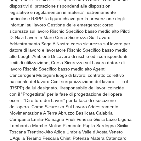
dispositivi di protezione rispondenti alle disposizioni
legislative e regolamentari in materia”. estremamente
pericolose RSPP: la figura chiave per la prevenzione degli
infortuni sul lavoro Gestione delle emergenze: corso
sicurezza sul lavoro Rischio Specifico basso medio alto Piloti
Di Navi Lavori In Mare Corso Sicurezza Sul Lavoro
Addestramento Sega A Nastro corso sicurezza sul lavoro per
datore di lavoro e lavoratore Rischio Specifico basso medio
alto Luoghi Ambienti Di Lavoro di rischio ed i corrispondenti
limiti di utilizzazione; Corso Sicurezza sul Lavoro datore di
lavoro Rischio Specifico basso medio alto Agenti
Cancerogeni Mutageni luogo di lavoro; contratto collettivo
nazionale del lavoro Ccnl riorganizzazione del lavoro. — o il
(RSPP) da lui designato. Ilresponsabile dei lavori coincide
con il “Progettista” per la fase di progettazione dell’opera
econ il “Direttore dei Lavori” per la fase di esecuzione
dell’opera. Corso Sicurezza Sul Lavoro Addestramento
Movimentazione A Terra Abruzzo Basilicata Calabria
Campania Emilia-Romagna Friuli Venezia Giulia Lazio Liguria
Lombardia Marche Molise Piemonte Puglia Sardegna Sicilia
Toscana Trentino-Alto Adige Umbria Valle d’Aosta Veneto
L’Aquila Teramo Pescara Chieti Potenza Matera Catanzaro