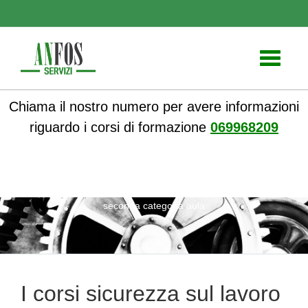
Toggle
navigati
Chiama il nostro numero per avere informazioni
riguardo i corsi di formazione
069968209
ANFOS
»
Notizie
» I corsi sicurezza sul lavoro DPI prima e
seconda categoria aula
I corsi sicurezza sul lavoro