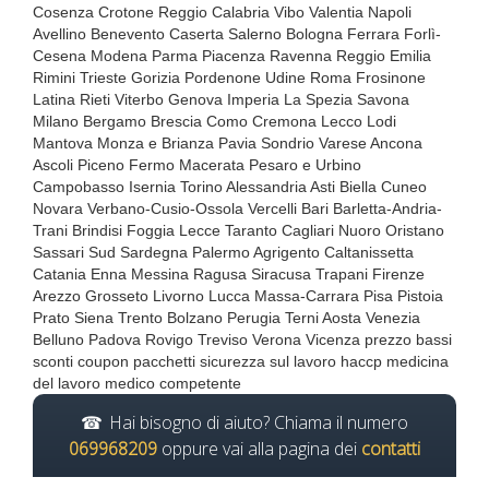
Cosenza Crotone Reggio Calabria Vibo Valentia Napoli
Avellino Benevento Caserta Salerno Bologna Ferrara Forlì-
Cesena Modena Parma Piacenza Ravenna Reggio Emilia
Rimini Trieste Gorizia Pordenone Udine Roma Frosinone
Latina Rieti Viterbo Genova Imperia La Spezia Savona
Milano Bergamo Brescia Como Cremona Lecco Lodi
Mantova Monza e Brianza Pavia Sondrio Varese Ancona
Ascoli Piceno Fermo Macerata Pesaro e Urbino
Campobasso Isernia Torino Alessandria Asti Biella Cuneo
Novara Verbano-Cusio-Ossola Vercelli Bari Barletta-Andria-
Trani Brindisi Foggia Lecce Taranto Cagliari Nuoro Oristano
Sassari Sud Sardegna Palermo Agrigento Caltanissetta
Catania Enna Messina Ragusa Siracusa Trapani Firenze
Arezzo Grosseto Livorno Lucca Massa-Carrara Pisa Pistoia
Prato Siena Trento Bolzano Perugia Terni Aosta Venezia
Belluno Padova Rovigo Treviso Verona Vicenza prezzo bassi
sconti coupon pacchetti sicurezza sul lavoro haccp medicina
del lavoro medico competente
Hai bisogno di aiuto? Chiama il numero
069968209
oppure vai alla pagina dei
contatti