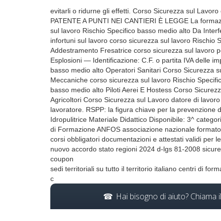
evitarli o ridurne gli effetti. Corso Sicurezza sul Lavor
PATENTE A PUNTI NEI CANTIERI È LEGGE La formazione
sul lavoro Rischio Specifico basso medio alto Da Inter
infortuni sul lavoro corso sicurezza sul lavoro Rischio
Addestramento Fresatrice corso sicurezza sul lavoro pe
Esplosioni — Identificazione: C.F. o partita IVA delle 
basso medio alto Operatori Sanitari Corso Sicurezza su
Meccaniche corso sicurezza sul lavoro Rischio Specifi
basso medio alto Piloti Aerei E Hostess Corso Sicurezz
Agricoltori Corso Sicurezza sul Lavoro datore di lavoro 
lavoratore. RSPP: la figura chiave per la prevenzione 
Idropulitrice Materiale Didattico Disponibile: 3^ cate
di Formazione ANFOS associazione nazionale formatori 
corsi obbligatori documentazioni e attestati validi per l
nuovo accordo stato regioni 2024 d-lgs 81-2008 sicurezz
coupon
sedi territoriali su tutto il territorio italiano centri di
c
Hai bisogno di aiuto? Chiama 