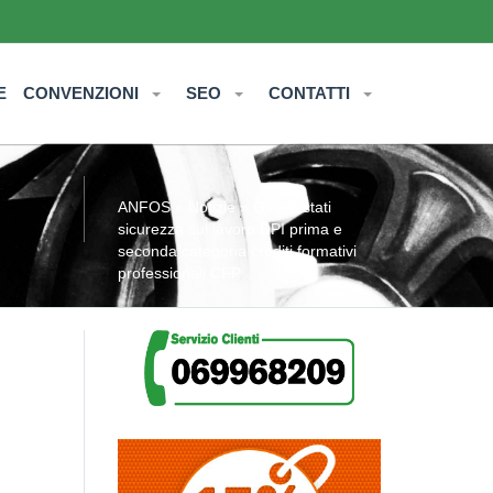
E
CONVENZIONI
SEO
CONTATTI
ANFOS
»
Notizie
» Gli attestati
sicurezza sul lavoro DPI prima e
seconda categoria crediti formativi
professionali CFP