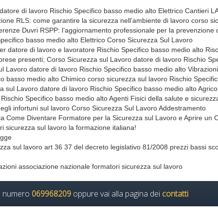
o datore di lavoro Rischio Specifico basso medio alto Elettrico Cantieri L
 RLS: come garantire la sicurezza nell’ambiente di lavoro corso si
ferenze Duvri RSPP: l’aggiornamento professionale per la prevenzione 
 Specifico basso medio alto Elettrico Corso Sicurezza Sul Lavoro
r datore di lavoro e lavoratore Rischio Specifico basso medio alto Ris
imprese presenti; Corso Sicurezza sul Lavoro datore di lavoro Rischio Spe
l Lavoro datore di lavoro Rischio Specifico basso medio alto Vibrazioni
co basso medio alto Chimico corso sicurezza sul lavoro Rischio Specifi
a sul Lavoro datore di lavoro Rischio Specifico basso medio alto Agrico
Rischio Specifico basso medio alto Agenti Fisici della salute e sicurezz
degli infortuni sul lavoro Corso Sicurezza Sul Lavoro Addestramento
goria Come Diventare Formatore per la Sicurezza sul Lavoro e Aprire un 
sicurezza sul lavoro la formazione italiana!
egge
a sul lavoro art 36 37 del decreto legislativo 81/2008 prezzi bassi sco
 formazioni associazione nazionale formatori sicurezza sul lavoro
il numero
069968209
oppure vai alla pagina dei
contatti