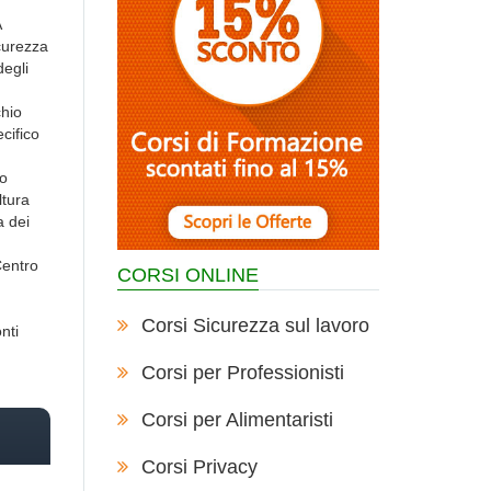
A
curezza
degli
chio
cifico
co
ltura
a dei
Centro
CORSI ONLINE
Corsi Sicurezza sul lavoro
nti
Corsi per Professionisti
Corsi per Alimentaristi
Corsi Privacy