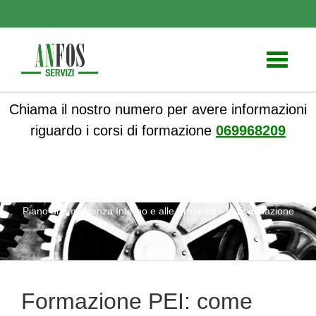
Toggle
navigati
Chiama il nostro numero per avere informazioni
riguardo i corsi di formazione
069968209
ANFOS
»
Notizie
» Formazione PEI: come prepararsi al
Piano di Emergenza Interno e alle Procedure di Evacuazione
Formazione PEI: come