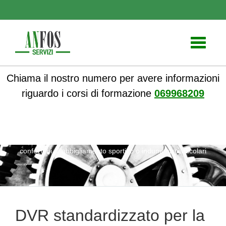
Toggle
navigati
Chiama il nostro numero per avere informazioni
riguardo i corsi di formazione
069968209
ANFOS
»
Notizie
» DVR standardizzato per la sicurezza nelle
confezioni di abbigliamento sportivo o indumenti particolari
DVR standardizzato per la