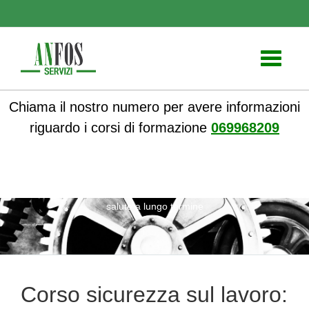
Toggle
navigati
Chiama il nostro numero per avere informazioni
riguardo i corsi di formazione
069968209
ANFOS
»
Notizie
» Corso sicurezza sul lavoro: proteggere la
salute a lungo termine
Corso sicurezza sul lavoro: