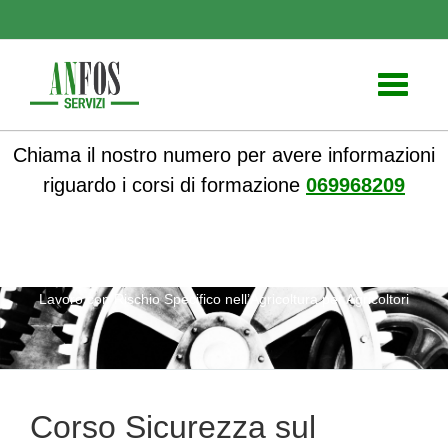
Toggle
navigati
Chiama il nostro numero per avere informazioni
riguardo i corsi di formazione
069968209
ANFOS
»
Notizie
» Corso Sicurezza sul Lavoro per Datori di
Lavoro con Rischio Specifico nell’Agricoltura per Agricoltori
Corso Sicurezza sul