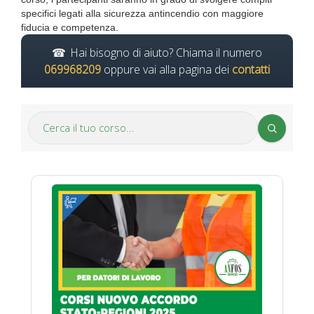
specifici legati alla sicurezza antincendio con maggiore
fiducia e competenza.
Hai bisogno di aiuto? Chiama il numero
069968209
oppure vai alla pagina dei
contatti