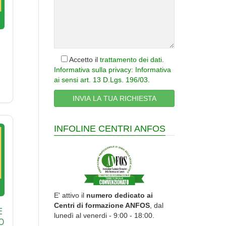
Accetto il
trattamento dei dati
.
Informativa sulla privacy: Informativa
ai sensi art. 13 D.Lgs. 196/03
.
INFOLINE CENTRI ANFOS
E' attivo il
numero dedicato ai
Centri di formazione ANFOS
, dal
E
lunedì al venerdi - 9:00 - 18:00.
O