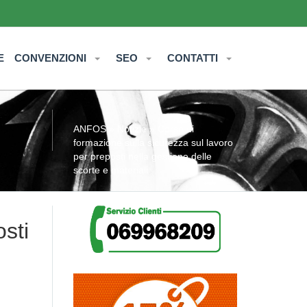
E
CONVENZIONI
SEO
CONTATTI
ANFOS
»
Notizie
» Corso di
formazione sulla sicurezza sul lavoro
per preposti nella gestione delle
scorte e materiali
sti