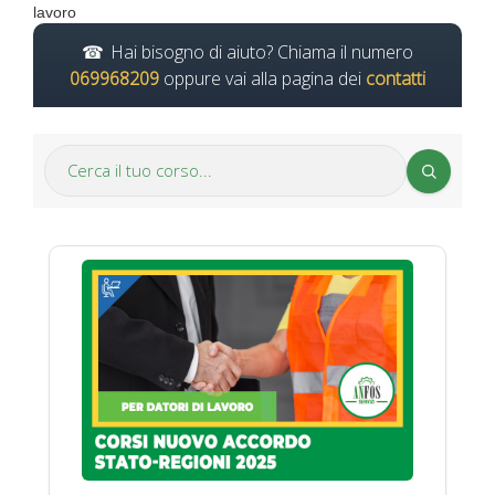
lavoro
Hai bisogno di aiuto? Chiama il numero
069968209
oppure vai alla pagina dei
contatti