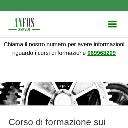
Toggle
navigati
Chiama il nostro numero per avere informazioni
riguardo i corsi di formazione
069968209
ANFOS
»
Notizie
» Corso di formazione sui rischi da
esposizione a polveri industriali
Corso di formazione sui